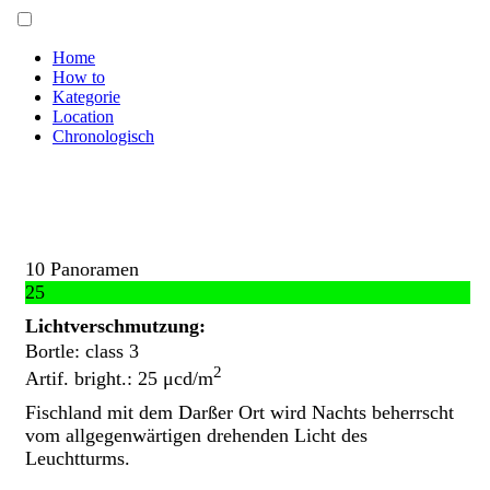
Home
How to
Kategorie
Location
Chronologisch
Fischland
10 Panoramen
25
Lichtverschmutzung:
Bortle: class 3
2
Artif. bright.: 25 μcd/m
Fischland mit dem Darßer Ort wird Nachts beherrscht
vom allgegenwärtigen drehenden Licht des
Leuchtturms.