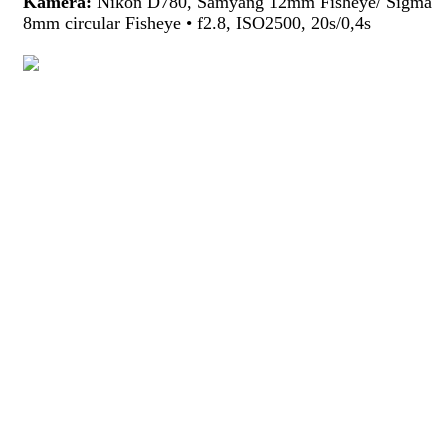
Kamera:
Nikon D780, Samyang 12mm Fisheye/ Sigma
8mm circular Fisheye • f2.8, ISO2500, 20s/0,4s